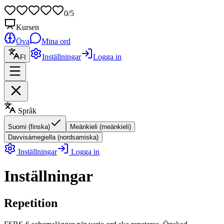
0
/
5
Kursen
Öva
Mina ord
Inställningar
Logga in
FI
Språk
Suomi
(
finska
)
Meänkieli
(
meänkieli
)
Davvisámegiella
(
nordsamiska
)
Inställningar
Logga in
Inställningar
Repetition