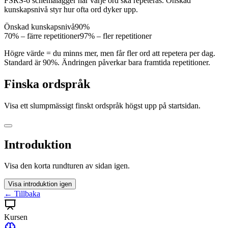
FSRS-6 schemalägger när varje ord ska repeteras. Önskad
kunskapsnivå styr hur ofta ord dyker upp.
Önskad kunskapsnivå
90
%
70% – färre repetitioner
97% – fler repetitioner
Högre värde = du minns mer, men får fler ord att repetera per dag.
Standard är 90%. Ändringen påverkar bara framtida repetitioner.
Finska ordspråk
Visa ett slumpmässigt finskt ordspråk högst upp på startsidan.
Introduktion
Visa den korta rundturen av sidan igen.
Visa introduktion igen
← Tillbaka
Kursen